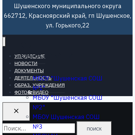
Независимая оценка
Шушенского муниципального округа
качества образования
662712, Красноярский край, гп Шушенское,
Образ. учреждения
ул. Горького,22
ОБЩЕЕ
ОБРАЗОВАНИЕ
УПРАВЛЕНИЕ
НОВОСТИ
ДОКУМЕНТЫ
МБОУ "Шушенская СОШ
ДЕЯТЕЛЬНОСТЬ
ОБРАЗ. УЧРЕЖДЕНИЯ
№1"
ФОТО&ВИДЕО
МБОУ "Шушенская СОШ
№2"
МБОУ Шушенская СОШ
№3