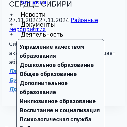
Контакты
СЕРДЦЕ СИБИРИ
Новости
27.11.2024
27.11.2024
Районные
Документы
мероприятия
Деятельность
Сибирская пожарно-спасательная
Управление качеством
академия ГПС МЧС России приглашает
образования
абитуриентов
Дошкольное образование
Памятка
Общее образование
Буклет
Дополнительное
Презентация
образование
Инклюзивное образование
Воспитание и социализация
Психологическая служба