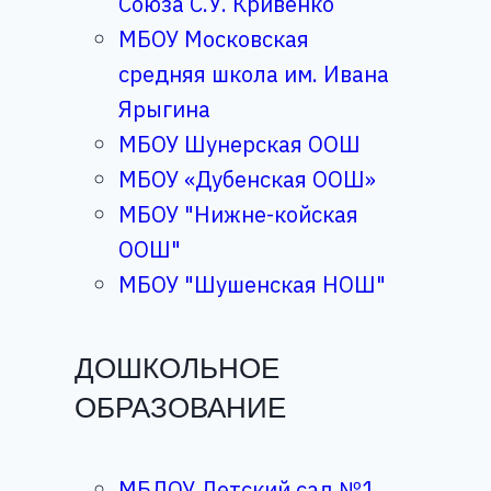
Союза С.У. Кривенко
МБОУ Московская
средняя школа им. Ивана
Ярыгина
МБОУ Шунерская ООШ
МБОУ «Дубенская ООШ»
МБОУ "Нижне-койская
ООШ"
МБОУ "Шушенская НОШ"
ДОШКОЛЬНОЕ
ОБРАЗОВАНИЕ
МБДОУ Детский сад №1