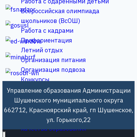
Работа с одаренными детьми
Всероссийская олимпиада
школьников (ВсОШ)
Работа с кадрами
Профориентация
Летний отдых
Организация питания
Организация подвоза
Конкурсы
Книгообеспечение
Управление образования Администрации
Августовская педагогическая
Шушенского муниципального округа
конференция
662712, Красноярский край, гп Шушенское,
Независимая оценка
ул. Горького,22
качества образования