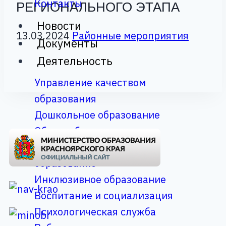
Контакты
РЕГИОНАЛЬНОГО ЭТАПА
Новости
13.03.2024
Районные мероприятия
Документы
Деятельность
Управление качеством
образования
Дошкольное образование
Общее образование
Дополнительное
образование
Инклюзивное образование
Воспитание и социализация
Психологическая служба