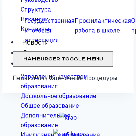
Структура
Вакансии
Государственная
Профилактическая
О
Контакты
итоговая
работа в школе
п
аттестация
Новости
Документы
HAMBURGER TOGGLE MENU
Деятельность
Управление качеством
Педагогам / Оценочные процедуры
образования
Дошкольное образование
Общее образование
Дополнительное
образование
Инклюзивное образование