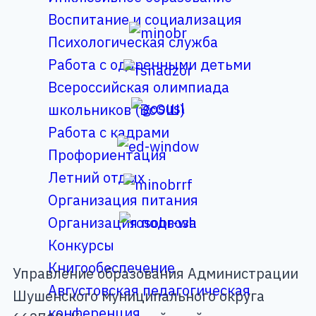
Воспитание и социализация
Психологическая служба
Работа с одаренными детьми
Всероссийская олимпиада
школьников (ВсОШ)
Работа с кадрами
Профориентация
Летний отдых
Организация питания
Организация подвоза
Конкурсы
Книгообеспечение
Управление образования Администрации
Августовская педагогическая
Шушенского муниципального округа
конференция